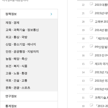
2015 대
22
2015년 
21
정책정보
교육부 20
20
재정 ∙ 경제
교육 ∙ 과학기술 ∙ 정보통신
2014년 
19
외교 ∙ 통상 ∙ 국방
「제2차 대
18
산업 ∙ 중소기업 ∙ 에너지
PP산업 
17
안전 ∙ 공공행정 ∙ 지방자치
2015 인
16
농림 ∙ 해양 ∙ 축산
제1차 국가
15
보건 ∙ 복지 ∙ 식품
2013년 
14
고용 ∙ 노동 ∙ 환경
국토 ∙ 건설 ∙ 교통
2015년 
13
문화 ∙ 관광 ∙ 스포츠
2015년
12
연구정보
과학기술, 
11
통계정보
「2013~
10