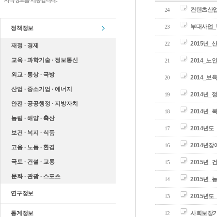
컨텐츠산업
24
부대사업_
23
정책정보
2015년
22
재정 ∙ 경제
교육 ∙ 과학기술 ∙ 정보통신
2014_
21
외교 ∙ 통상 ∙ 국방
2014_
20
산업 ∙ 중소기업 ∙ 에너지
2014년
19
안전 ∙ 공공행정 ∙ 지방자치
2014년
18
농림 ∙ 해양 ∙ 축산
2014년
17
보건 ∙ 복지 ∙ 식품
2014년
16
고용 ∙ 노동 ∙ 환경
국토 ∙ 건설 ∙ 교통
2015년
15
문화 ∙ 관광 ∙ 스포츠
2015년
14
연구정보
2015년
13
통계정보
사회보장
12