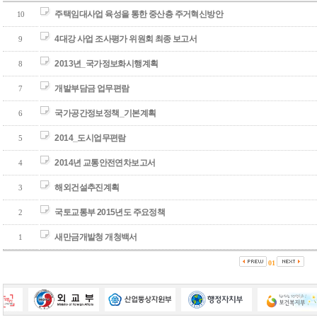
주택임대사업 육성을 통한 중산층 주거혁신방안
10
4대강 사업 조사평가 위원회 최종 보고서
9
2013년_국가정보화시행계획
8
개발부담금 업무편람
7
국가공간정보정책_기본계획
6
2014_도시업무편람
5
2014년 교통안전연차보고서
4
해외건설추진계획
3
국토교통부 2015년도 주요정책
2
새만금개발청 개청백서
1
01